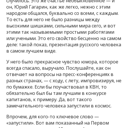
случилось. Это же счастье необыкновенное — и
он, Юрий Гагарин, как же легко, нежно с этим
народом общался, буквально со всеми, с каждым.
То есть для него не было разницы между
высокими шишками, сильными мира сего, и вот
этими так называемыми простыми работягами
или учеными. Это его свойство бесценно на самом
деле: такой показ, презентация русского человека
в самом лучшем виде.
У него было прекрасное чувство юмора, которое
всегда спасало, выручало. Послушайте, как он
отвечает на вопросы на пресс-конференциях в
разных странах, — с ходу, с лету, импровизируя, не
по бумажке. Если бы поучаствовал в КВН, то
обязательно был бы там лучшим в конкурсе
капитанов, к примеру. Да, вот такого
замечательного человека запустили в космос.
Впрочем, для кого-то ключевое слово —
«запустили». Вот вам показанный на Первом