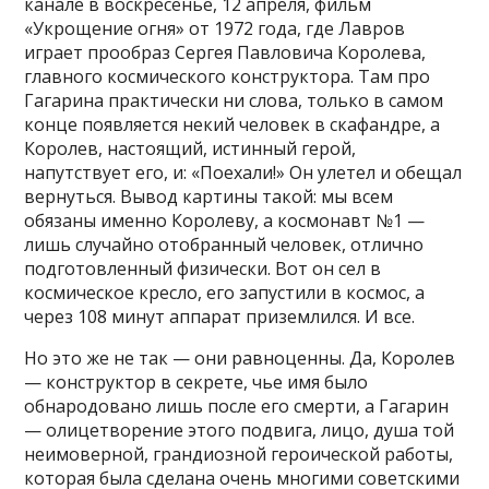
канале в воскресенье, 12 апреля, фильм
«Укрощение огня» от 1972 года, где Лавров
играет прообраз Сергея Павловича Королева,
главного космического конструктора. Там про
Гагарина практически ни слова, только в самом
конце появляется некий человек в скафандре, а
Королев, настоящий, истинный герой,
напутствует его, и: «Поехали!» Он улетел и обещал
вернуться. Вывод картины такой: мы всем
обязаны именно Королеву, а космонавт №1 —
лишь случайно отобранный человек, отлично
подготовленный физически. Вот он сел в
космическое кресло, его запустили в космос, а
через 108 минут аппарат приземлился. И все.
Но это же не так — они равноценны. Да, Королев
— конструктор в секрете, чье имя было
обнародовано лишь после его смерти, а Гагарин
— олицетворение этого подвига, лицо, душа той
неимоверной, грандиозной героической работы,
которая была сделана очень многими советскими