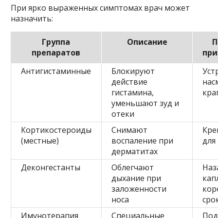
При ярко выраженных симптомах врач может
назначить:
Группа
Описание
П
препаратов
при
Антигистаминные
Блокируют
Уст
действие
нас
гистамина,
кра
уменьшают зуд и
отеки
Кортикостероиды
Снимают
Кре
(местные)
воспаление при
для
дерматитах
Деконгестанты
Облегчают
Наз
дыхание при
кап
заложенности
кор
носа
сро
Имунотерапия
Специальные
По