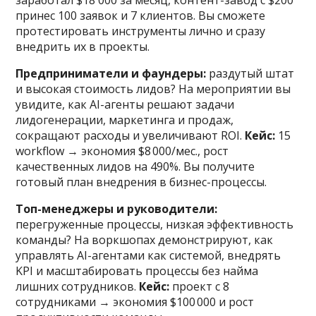
заработал $18 000 за месяц, контент-завод с $200
принес 100 заявок и 7 клиентов. Вы сможете
протестировать инструменты лично и сразу
внедрить их в проекты.
Предприниматели и фаундеры:
раздутый штат
и высокая стоимость лидов? На мероприятии вы
увидите, как AI-агенты решают задачи
лидогенерации, маркетинга и продаж,
сокращают расходы и увеличивают ROI.
Кейс:
15
workflow → экономия $8 000/мес., рост
качественных лидов на 490%. Вы получите
готовый план внедрения в бизнес-процессы.
Топ-менеджеры и руководители:
перегруженные процессы, низкая эффективность
команды? На воркшопах демонстрируют, как
управлять AI-агентами как системой, внедрять
KPI и масштабировать процессы без найма
лишних сотрудников.
Кейс:
проект с 8
сотрудниками → экономия $100 000 и рост