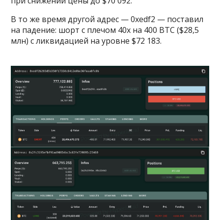
при снижении цены до $70 092.
В то же время другой адрес — 0xedf2 — поставил
на падение: шорт с плечом 40x на 400 BTC ($28,5
млн) с ликвидацией на уровне $72 183.