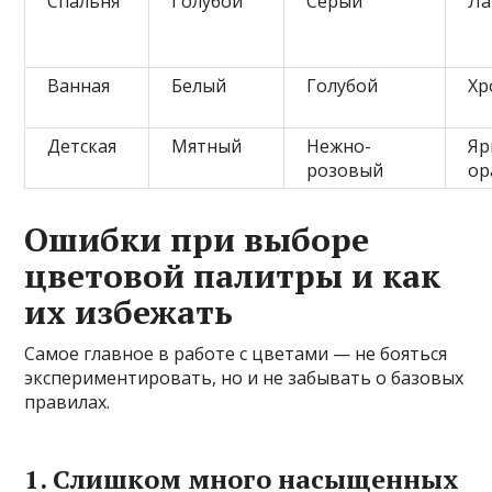
Спальня
Голубой
Серый
Ла
Ванная
Белый
Голубой
Хр
Детская
Мятный
Нежно-
Яр
розовый
ор
Ошибки при выборе
цветовой палитры и как
их избежать
Самое главное в работе с цветами — не бояться
экспериментировать, но и не забывать о базовых
правилах.
1. Слишком много насыщенных