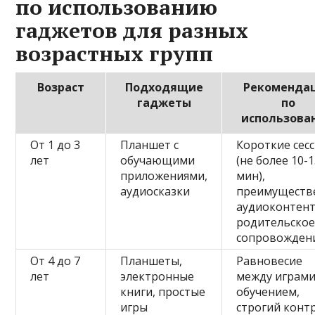
по использованию
гаджетов для разных
возрастных групп
Возраст
Подходящие
Рекоменда
гаджеты
по
использова
От 1 до 3
Планшет с
Короткие сес
лет
обучающими
(не более 10-
приложениями,
мин),
аудиосказки
преимуществ
аудиоконтент
родительско
сопровожден
От 4 до 7
Планшеты,
Равновесие
лет
электронные
между играми
книги, простые
обучением,
игры
строгий конт