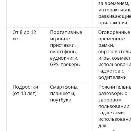
за временем,
интерактивн
развивающи
приложения
От 8 до 12
Портативные
Оговорённые
лет
игровые
временные
приставки,
рамки,
смартфоны,
образовател
аудиокниги,
игры, совмес
GPS-трекеры
использован
гаджетов с
родителями
Подростки
Смартфоны,
Пояснительн
(от 13 лет)
планшеты,
разговоры о
ноутбуки
здоровом
пользовании
гаджетами,
использован
для