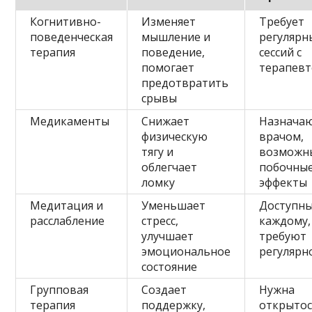
Когнитивно-
Изменяет
Требует
поведенческая
мышление и
регулярн
терапия
поведение,
сессий с
помогает
терапев
предотвратить
срывы
Медикаменты
Снижает
Назнача
физическую
врачом,
тягу и
возможн
облегчает
побочны
ломку
эффекты
Медитация и
Уменьшает
Доступн
расслабление
стресс,
каждому,
улучшает
требуют
эмоциональное
регулярн
состояние
Групповая
Создает
Нужна
терапия
поддержку,
открытос