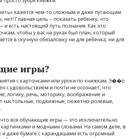
м просто зубря книжки.
чить» кажется чем-то сложным и даже пугающим.
, нет! Главная цель – показать ребенку, что
— и есть настоящий путь познания. Как это
чкам, чтобы у вас на руках был план, который
тся в скучную обязаловку ни для ребенка, ни для
щие игры?
анятия с карточками или уроки по книжкам. Э��о
н с удовольствием и почти не осознает, что
е, логику, речь, моторику, воображение и
т настольные, подвижные, сюжетно-ролевые,
.
что все обучающие игры — это исключительно
 картинками и модными словами. На самом деле, в
х и даже бумаге с карандашами есть огромный