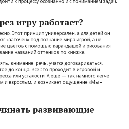
дойти к процессу осознанно и с пониманием задач.
рез игру работает?
есно. Этот принцип универсален, а для детей он
зг «заточен» под познание мира игрой, а не
ение цветов с помощью карандашей и рисования
ивание названий оттенков по книжке.
ть, внимание, речь, учатся договариваться,
ое до конца. Всё это проходит в игровой и
есса или усталости. А ещё — так намного легче
м и взрослым, и возникает ощущение «Мы –
ачинать развивающие