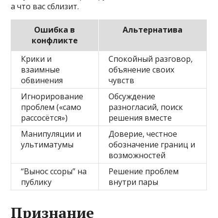
а что вас сблизит.
Ошибка в
Альтернатива
конфликте
Крики и
Спокойный разговор,
взаимные
объянение своих
обвинения
чувств
Игнорирование
Обсуждение
проблем («само
разногласий, поиск
рассосётся»)
решения вместе
Манипуляции и
Доверие, честное
ультиматумы
обозначение границ и
возможностей
“Вынос ссоры” на
Решение проблем
публику
внутри пары
Признание