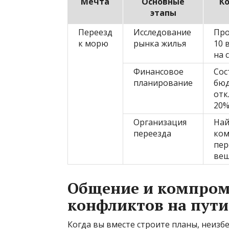
Мечта
Основные
К
этапы
Переезд
Исследование
Про
к морю
рынка жилья
10 
на 
Финансовое
Сос
планирование
бюд
отк
20%
Организация
Най
переезда
ком
пер
ве
Общение и компром
конфликтов на пути
Когда вы вместе строите планы, неизб