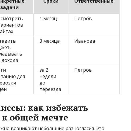
онкретные
Сроки
Ответственные
задачи
смотреть
1 месяц
Петров
вариантов
сайтах
тавить
3 месяца
Иванова
жет,
ладывать
 дохода
ти
за 2
Петров
панию для
недели
евозки
до
щей
переезда
иссы: как избежать
 к общей мечте
ежно возникают небольшие разногласия. Это