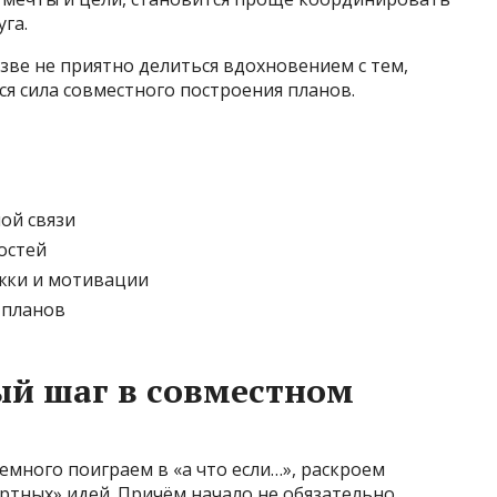
га.
азве не приятно делиться вдохновением с тем,
ся сила совместного построения планов.
ой связи
остей
жки и мотивации
 планов
вый шаг в совместном
Немного поиграем в «а что если…», раскроем
артных» идей. Причём начало не обязательно