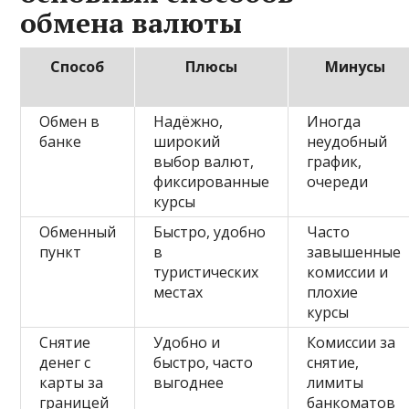
обмена валюты
Способ
Плюсы
Минусы
Обмен в
Надёжно,
Иногда
банке
широкий
неудобный
выбор валют,
график,
фиксированные
очереди
курсы
Обменный
Быстро, удобно
Часто
пункт
в
завышенные
туристических
комиссии и
местах
плохие
курсы
Снятие
Удобно и
Комиссии за
денег с
быстро, часто
снятие,
карты за
выгоднее
лимиты
границей
банкоматов