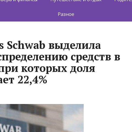
Разное
s Schwab выделила
спределению средств в
при которых доля
ает 22,4%