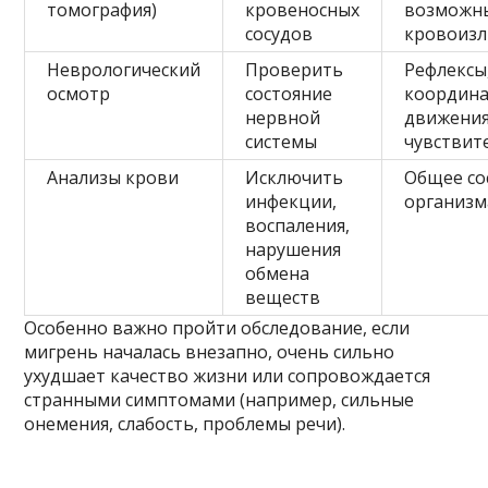
томография)
кровеносных
возможн
сосудов
кровоизл
Неврологический
Проверить
Рефлексы
осмотр
состояние
координ
нервной
движения
системы
чувствит
Анализы крови
Исключить
Общее со
инфекции,
организм
воспаления,
нарушения
обмена
веществ
Особенно важно пройти обследование, если
мигрень началась внезапно, очень сильно
ухудшает качество жизни или сопровождается
странными симптомами (например, сильные
онемения, слабость, проблемы речи).