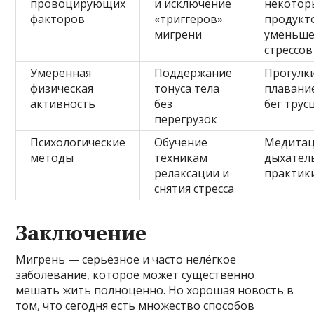
провоцирующих
и исключение
некотор
факторов
«триггеров»
продукт
мигрени
уменьш
стрессов
Умеренная
Поддержание
Прогулки
физическая
тонуса тела
плавани
активность
без
бег трус
перегрузок
Психологические
Обучение
Медитац
методы
техникам
дыхател
релаксации и
практик
снятия стресса
Заключение
Мигрень — серьёзное и часто нелёгкое
заболевание, которое может существенно
мешать жить полноценно. Но хорошая новость в
том, что сегодня есть множество способов