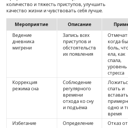
количество и тяжесть приступов, улучшить
качество жизни и чувствовать себя лучше.
Мероприятие
Описание
Прим
Ведение
Запись всех
Отмечат
дневника
приступов и
когда бы
мигрени
обстоятельств
боль, чт
их появления
ела, как
спала,
уровень
стресса
Коррекция
Соблюдение
Ложитьс
режима сна
регулярного
спать и
времени
встават
отхода ко сну
примерн
и подъёма
одно и т
время
Избегание
Определение
Отказ от