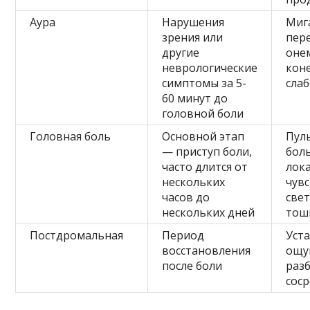
Аура
Нарушения
Мига
зрения или
пере
другие
оне
неврологические
кон
симптомы за 5-
сла
60 минут до
головной боли
Головная боль
Основной этап
Пул
— приступ боли,
бол
часто длится от
лок
нескольких
чув
часов до
свет
нескольких дней
тош
Постдромальная
Период
Уста
восстановления
ощу
после боли
раз
сос