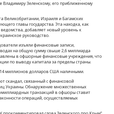
е Владимиру Зеленскому, его приближенному
а Великобритании, Израиля и Багамских
ющего главы государства. Эта находка, как
ведомства, добавляет новый уровень к
украинское руководство.
ователи изъяли финансовые записи,
водах на общую сумму свыше 2,6 миллиарда
равлены в офшорные финансовые учреждения, что
ции по выводу капитала за пределы страны.
 14 миллионов долларов США наличными.
т скандал, связанный с финансовой
иц Украины. Обнаружение множественных
гомиллиардных транзакций в офшоры ставит
законности операций, осуществляемых
У прокомментировал слова Зеленского про Крым"