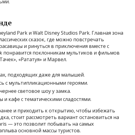
ьми.
нде
yland Park и Walt Disney Studios Park. Главная зона
лассических сказок, где можно повстречать
расавицы и ринуться в приключения вместе с
ark понравится поклонникам мультиков и фильмов
ачек», «Рататуя» и Марвел.
ках, подходящих даже для малышей.
сь с мультипликационными героями.
чернее световое шоу у замка.
 и кафе с тематическими сладостями.
ранее и приходить к открытию, чтобы избежать
дка, стоит рассмотреть вариант остановиться на
aris — это позволит побывать на самых
аплыва основной массы туристов.