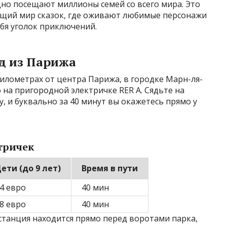
но посещают миллионы семей со всего мира. Это
оящий мир сказок, где оживают любимые персонажи
бя уголок приключений.
д из Парижа
илометрах от центра Парижа, в городке Марн-ля-
 на пригородной электричке RER A. Сядьте на
sy, и буквально за 40 минут вы окажетесь прямо у
тричек
ети (до 9 лет)
Время в пути
4 евро
40 мин
8 евро
40 мин
 станция находится прямо перед воротами парка,