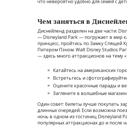
что невероятно удобно для семей с дет
Чем заняться в Диснейле
Диснейленд разделен на две части: Disne
— Disneyland Park — погружает в мир к
принцесс, пройтись по Замку Спящей К
Питером Пэном. Walt Disney Studios P
— здесь много аттракционов на тему «Т
Катайтесь на американских гор
Встретьтесь и сфотографируйте
Оцените красочные парады и ве
Загляните в волшебные магазины
Один совет: билеты лучше покупать за
длинных очередей. Если возможна поез
ночь в одном из гостиниц Disneуland P
популярных аттракционах до и после н