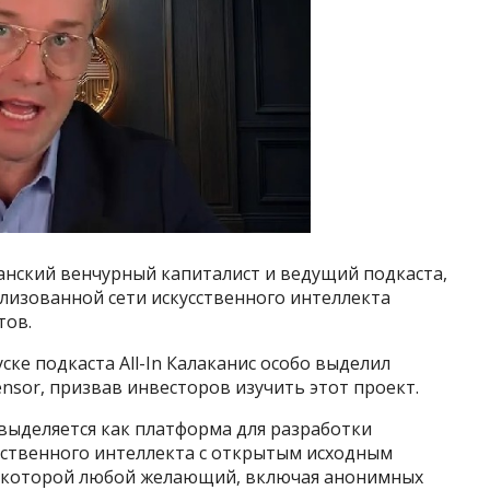
анский венчурный капиталист и ведущий подкаста,
изованной сети искусственного интеллекта
тов.
ке подкаста All-In Калаканис особо выделил
ttensor, призвав инвесторов изучить этот проект.
) выделяется как платформа для разработки
сственного интеллекта с открытым исходным
 в которой любой желающий, включая анонимных