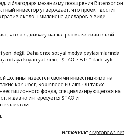
ад, и благодаря механизму поощрения Bittensor он
стный инвестор утверждает, что проект достиг
 потратив около 1 миллиона долларов в виде
ает, что в одиночку нашел решение квантовой
ği yeni değil. Daha önce sosyal medya paylaşımlarında
kça ortaya koyan yatırımcı, “$TAO > BTC” ifadesiyle
ой долины, известен своими инвестициями на
такие как Uber, Robinhood и Calm. Он также
l, инвестиционного фонда, специализирующегося на
sor, и давно интересуется $TAO и
нтеллектом.
.
Источник:
cryptonews.net