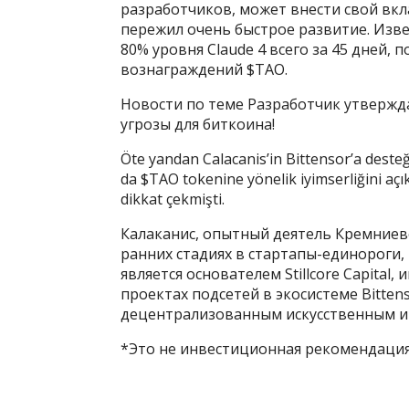
разработчиков, может внести свой вкл
пережил очень быстрое развитие. Изве
80% уровня Claude 4 всего за 45 дней,
вознаграждений $TAO.
Новости по теме Разработчик утвержд
угрозы для биткоина!
Öte yandan Calacanis’in Bittensor’a deste
da $TAO tokenine yönelik iyimserliğini açı
dikkat çekmişti.
Калаканис, опытный деятель Кремниев
ранних стадиях в стартапы-единороги, 
является основателем Stillcore Capita
проектах подсетей в экосистеме Bitten
децентрализованным искусственным и
*Это не инвестиционная рекомендация