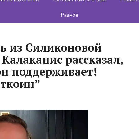
Разное
ь из Силиконовой
Калаканис рассказал,
он поддерживает!
иткоин”