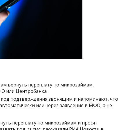
ам вернуть переплату по микрозаймам,
ФО или Центробанка.
ь код подтверждения звонящим и напоминают, что
автоматически или через заявление в МФО, а не
нуть переплату по микрозаймам и просят
звать код из смс, рассказали РИА Новости в