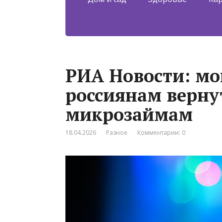
РИА Новости: м
россиянам верну
микрозаймам
18.04.2026
Разное
Комментарии: 0