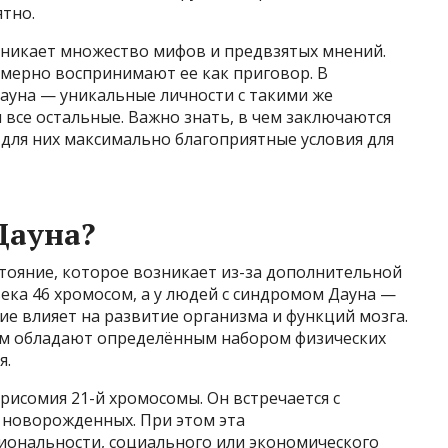
тно.
зникает множество мифов и предвзятых мнений.
змерно воспринимают ее как приговор. В
ауна — уникальные личности с такими же
 все остальные. Важно знать, в чем заключаются
ь для них максимально благоприятные условия для
Дауна?
тояние, которое возникает из-за дополнительной
века 46 хромосом, а у людей с синдромом Дауна —
чие влияет на развитие организма и функций мозга.
ом обладают определённым набором физических
я.
исомия 21-й хромосомы. Он встречается с
0 новорожденных. При этом эта
циональности, социального или экономического