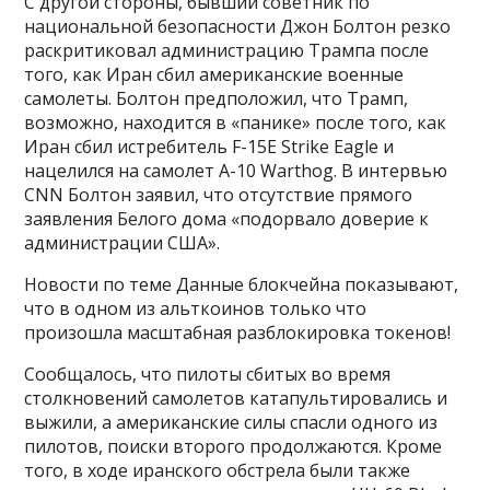
С другой стороны, бывший советник по
национальной безопасности Джон Болтон резко
раскритиковал администрацию Трампа после
того, как Иран сбил американские военные
самолеты. Болтон предположил, что Трамп,
возможно, находится в «панике» после того, как
Иран сбил истребитель F-15E Strike Eagle и
нацелился на самолет A-10 Warthog. В интервью
CNN Болтон заявил, что отсутствие прямого
заявления Белого дома «подорвало доверие к
администрации США».
Новости по теме Данные блокчейна показывают,
что в одном из альткоинов только что
произошла масштабная разблокировка токенов!
Сообщалось, что пилоты сбитых во время
столкновений самолетов катапультировались и
выжили, а американские силы спасли одного из
пилотов, поиски второго продолжаются. Кроме
того, в ходе иранского обстрела были также