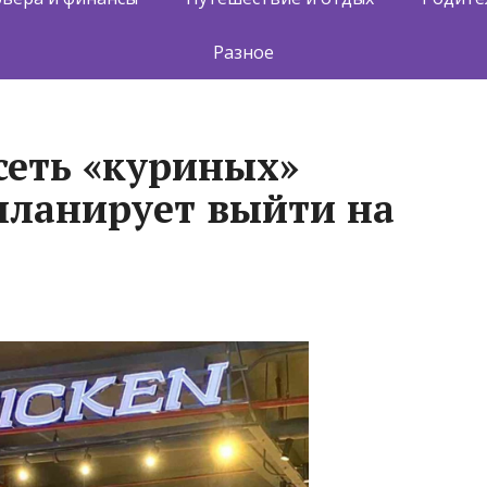
Разное
сеть «куриных»
планирует выйти на