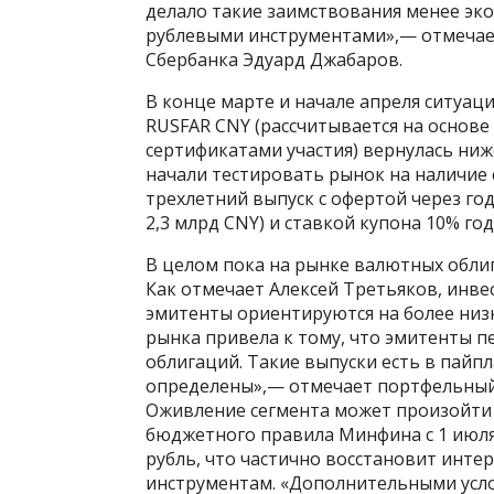
делало такие заимствования менее эк
рублевыми инструментами»,— отмечае
Сбербанка Эдуард Джабаров.
В конце марте и начале апреля ситуац
RUSFAR CNY (рассчитывается на основ
сертификатами участия) вернулась ниж
начали тестировать рынок на наличие с
трехлетний выпуск с офертой через го
2,3 млрд CNY) и ставкой купона 10% го
В целом пока на рынке валютных облиг
Как отмечает Алексей Третьяков, инв
эмитенты ориентируются на более низ
рынка привела к тому, что эмитенты
облигаций. Такие выпуски есть в пайпл
определены»,— отмечает портфельный
Оживление сегмента может произойти
бюджетного правила Минфина с 1 июля
рубль, что частично восстановит инте
инструментам. «Дополнительными усло