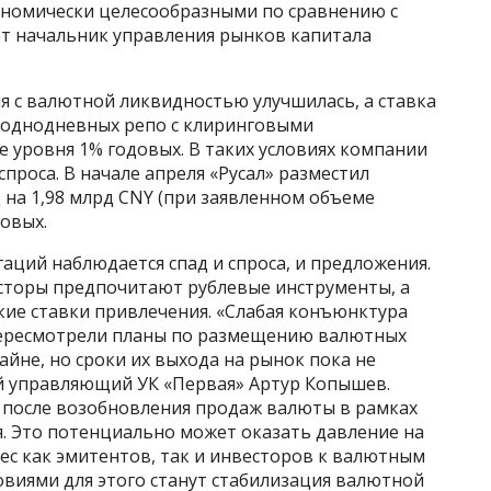
ономически целесообразными по сравнению с
т начальник управления рынков капитала
ия с валютной ликвидностью улучшилась, а ставка
е однодневных репо с клиринговыми
е уровня 1% годовых. В таких условиях компании
проса. В начале апреля «Русал» разместил
д на 1,98 млрд CNY (при заявленном объеме
довых.
аций наблюдается спад и спроса, и предложения.
есторы предпочитают рублевые инструменты, а
кие ставки привлечения. «Слабая конъюнктура
 пересмотрели планы по размещению валютных
айне, но сроки их выхода на рынок пока не
 управляющий УК «Первая» Артур Копышев.
 после возобновления продаж валюты в рамках
. Это потенциально может оказать давление на
рес как эмитентов, так и инвесторов к валютным
виями для этого станут стабилизация валютной