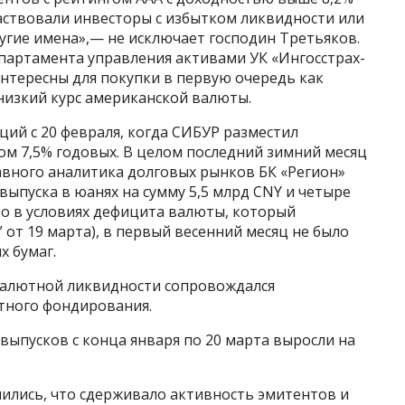
аствовали инвесторы с избытком ликвидности или
угие имена»,— не исключает господин Третьяков.
епартамента управления активами УК «Ингосстрах-
нтересны для покупки в первую очередь как
изкий курс американской валюты.
ий с 20 февраля, когда СИБУР разместил
ном 7,5% годовых. В целом последний зимний месяц
авного аналитика долговых рынков БК «Регион»
выпуска в юанях на сумму 5,5 млрд CNY и четыре
ако в условиях дефицита валюты, который
” от 19 марта), в первый весенний месяц не было
х бумаг.
алютной ликвидности сопровождался
тного фондирования.
ыпусков с конца января по 20 марта выросли на
.
ились, что сдерживало активность эмитентов и