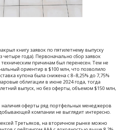
закрыл книгу заявок по пятилетнему выпуску
з четыре года). Первоначально сбор заявок
о техническим причинам был перенесен. Тем не
чальный ориентир в $100 млн, что позволило
ставка купона была снижена с 8–8,25% до 7,75%
аровые облигации в июне 2024 года, тогда
етний выпуск, но без оферты, объемом $150 млн,
 и наличия оферты ряд портфельных менеджеров
одобывающей компании не выглядит интересно.
Алексей Третьяков, на вторичном рынке можно
нтов с рейтингом ААА с доходностью выше 8,2%