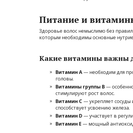
Питание и витамины
Здоровье волос немыслимо без правил
которым необходимы основные нутрие
Какие витамины важны д
Витамин A
— необходим для про
головы.
Витамины группы B
— особенно
стимулируют рост волос.
Витамин C
— укрепляет сосуды 
способствует усвоению железа.
Витамин D
— участвует в регул
Витамин E
— мощный антиоксида