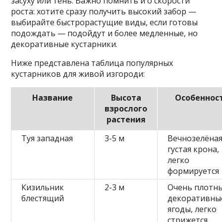
засуху или тень. Важно помнить и о скорости
роста: хотите сразу получить высокий забор —
выбирайте быстрорастущие виды, если готовы
подождать — подойдут и более медленные, но
декоративные кустарники.
Ниже представлена таблица популярных
кустарников для живой изгороди:
Название
Высота
Особеннос
взрослого
растения
Туя западная
3-5 м
Вечнозелёная
густая крона,
легко
формируется
Кизильник
2-3 м
Очень плотн
блестящий
декоративны
ягоды, легко
стрижется