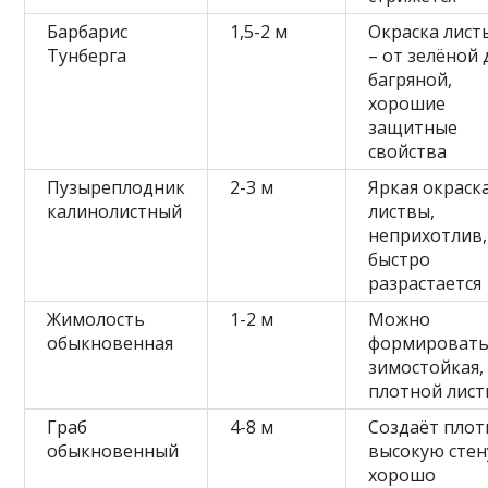
Барбарис
1,5-2 м
Окраска лист
Тунберга
– от зелёной 
багряной,
хорошие
защитные
свойства
Пузыреплодник
2-3 м
Яркая окраск
калинолистный
листвы,
неприхотлив,
быстро
разрастается
Жимолость
1-2 м
Можно
обыкновенная
формировать
зимостойкая, 
плотной лис
Граб
4-8 м
Создаёт пло
обыкновенный
высокую стен
хорошо