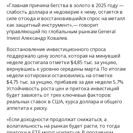
«Главная причина бегства в золото в 2025 году —
слабость доллара и недоверие к нему, остается в
силе отсюда и восстановившийся спрос на металл
как защитный инструмент»,— говорит
управляющий по глобальным рынкам General
Invest Александр Ковалев.
Восстановление инвестиционного спроса
поддержало цену золота, которая на минувшей
неделе достигала отметки $4,85 тыс. за унцию,
вернувшись к уровню середины марта. По итогам
недели котировки остановились на отметке
$4,75 тыс. за унцию, прибавив за две недели 5,7%.
Устойчивость роста цен и притока инвестиций
будет зависеть от трех ключевых факторов:
реальных ставок в США, курса доллара и общего
аппетита к риску.
«Если доходности продолжат снижаться, а
волатильность на рынках будет расти, то тогда
притоки в ETF могут усилиться. В противном